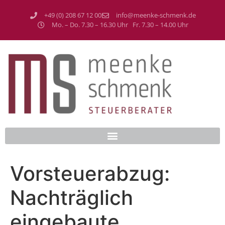
+49 (0) 208 67 12 00
info@meenke-schmenk.de
Mo. – Do. 7.30 – 16.30 Uhr Fr. 7.30 – 14.00 Uhr
Vorsteuerabzug:
Nachträglich
eingebaute