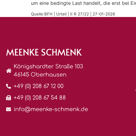
um eine bedingte Last handelt, die erst bei E
Quelle:BFH | Urteil | II R 27/22 | 27-01-2026
MEENKE SCHMENK
Königshardter Straße 103
46145 Oberhausen
+49 (0) 208 67 12 00
+49 (0) 208 67 54 88
info@meenke-schmenk.de