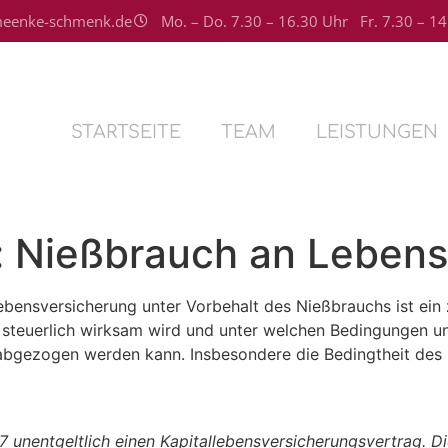
eenke-schmenk.de
Mo. – Do. 7.30 – 16.30 Uhr Fr. 7.30 – 1
STARTSEITE
TEAM
LEISTUNGEN
 Nießbrauch an Lebens
lebensversicherung unter Vorbehalt des Nießbrauchs ist ein 
g steuerlich wirksam wird und unter welchen Bedingungen u
gezogen werden kann. Insbesondere die Bedingtheit des Ni
7 unentgeltlich einen Kapitallebensversicherungsvertrag. D