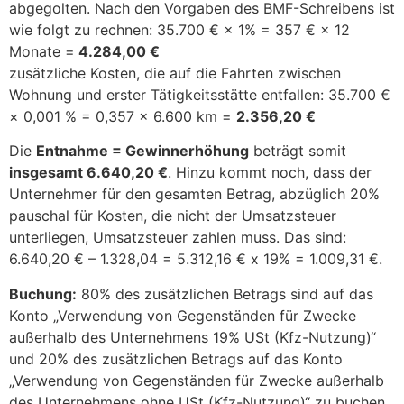
abgegolten. Nach den Vorgaben des BMF-Schreibens ist
wie folgt zu rechnen: 35.700 € × 1% = 357 € × 12
Monate =
4.284,00 €
zusätzliche Kosten, die auf die Fahrten zwischen
Wohnung und erster Tätigkeitsstätte entfallen: 35.700 €
× 0,001 % = 0,357 × 6.600 km =
2.356,20 €
Die
Entnahme = Gewinnerhöhung
beträgt somit
insgesamt 6.640,20 €
. Hinzu kommt noch, dass der
Unternehmer für den gesamten Betrag, abzüglich 20%
pauschal für Kosten, die nicht der Umsatzsteuer
unterliegen, Umsatzsteuer zahlen muss. Das sind:
6.640,20 € – 1.328,04 = 5.312,16 € x 19% = 1.009,31 €.
Buchung:
80% des zusätzlichen Betrags sind auf das
Konto „Verwendung von Gegenständen für Zwecke
außerhalb des Unternehmens 19% USt (Kfz-Nutzung)“
und 20% des zusätzlichen Betrags auf das Konto
„Verwendung von Gegenständen für Zwecke außerhalb
des Unternehmens ohne USt (Kfz-Nutzung)“ zu buchen.