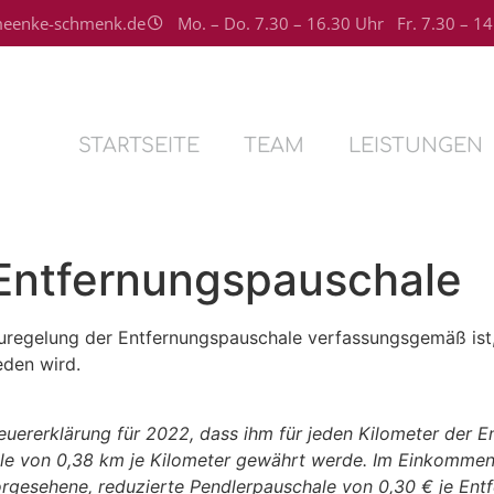
eenke-schmenk.de
Mo. – Do. 7.30 – 16.30 Uhr Fr. 7.30 – 1
STARTSEITE
TEAM
LEISTUNGEN
Entfernungspauschale
euregelung der Entfernungspauschale verfassungsgemäß ist
den wird.
euererklärung für 2022, dass ihm für jeden Kilometer der 
hale von 0,38 km je Kilometer gewährt werde. Im Einkomme
orgesehene, reduzierte Pendlerpauschale von 0,30 € je Ent