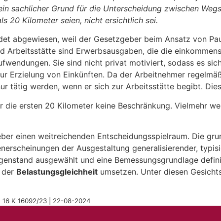
 ein sachlicher Grund für die Unterscheidung zwischen Wegs
 20 Kilometer seien, nicht ersichtlich sei.
ndet abgewiesen, weil der Gesetzgeber beim Ansatz von Pa
nd Arbeitsstätte sind Erwerbsausgaben, die die einkommen
fwendungen. Sie sind nicht privat motiviert, sodass es si
ur Erzielung von Einkünften. Da der Arbeitnehmer regelmäßi
 tätig werden, wenn er sich zur Arbeitsstätte begibt. Diese
r die ersten 20 Kilometer keine Beschränkung. Vielmehr w
ber einen weitreichenden Entscheidungsspielraum. Die grun
enerscheinungen der Ausgestaltung generalisierender, typi
enstand ausgewählt und eine Bemessungsgrundlage definie
e der
Belastungsgleichheit
umsetzen. Unter diesen Gesichts
g, 16 K 16092/23 | 22-08-2024