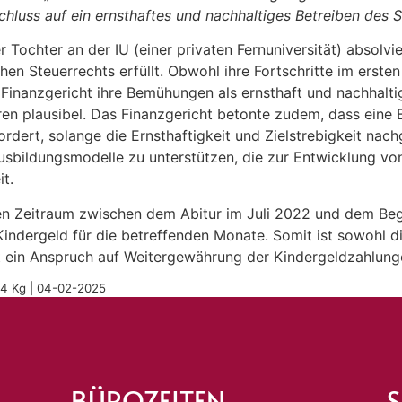
schluss auf ein ernsthaftes und nachhaltiges Betreiben des 
r Tochter an der IU (einer privaten Fernuniversität) absol
en Steuerrechts erfüllt. Obwohl ihre Fortschritte im erste
inanzgericht ihre Bemühungen als ernsthaft und nachhaltig.
ren plausibel. Das Finanzgericht betonte zudem, dass eine
rdert, solange die Ernsthaftigkeit und Zielstrebigkeit nach
usbildungsmodelle zu unterstützen, die zur Entwicklung von
t.
en Zeitraum zwischen dem Abitur im Juli 2022 und dem Beg
Kindergeld für die betreffenden Monate. Somit ist sowohl 
t ein Anspruch auf Weitergewährung der Kindergeldzahlung
/24 Kg | 04-02-2025
BÜROZEITEN
S