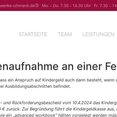
eenke-schmenk.de
Mo. – Do. 7.30 – 16.30 Uhr Fr. 7.30 – 1
STARTSEITE
TEAM
LEISTUNGEN
enaufnahme an einer Fe
ass ein Anspruch auf Kindergeld auch dann besteht, wenn d
ei Ausbildungsabschnitten befindet.
s- und Rückforderungsbescheid vom 10.4.2024 das Kinderg
00 € zurück. Zur Begründung führt die Kindergeldkasse aus
wie ein „advanced workbook“ hätten vorgelegt werden müsse